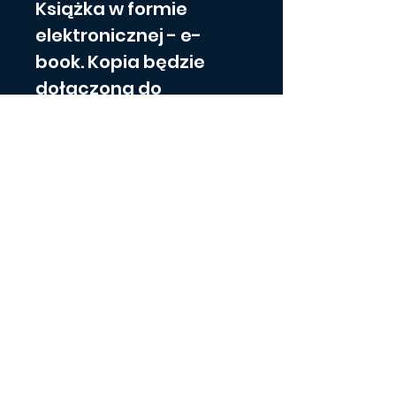
Książka w formie 
elektronicznej - e-
book. Kopia będzie 
dołączona do 
potwierdzenia zakupu, 
jak i do emaila. Link do 
ściągnięcia pliku jest 
ważny przez 30 dni - 
proszę zapisać plik na 
swoim 
nośniku/czytniku/kom
puterze w ciągu 30 dni 
od zakupu.
Informacje o produkcie